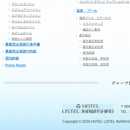
コンサートラウンジ フォアシュピール
デラックスツイン
ラグジュアリーツイン
温泉・プール
エグゼクティブツイン
温泉プール クアハウス
オリエンタルスイート
イラストマップ
ロイヤルスイート
施設のご案内
ちびっぷルーム
露天風呂
客室からの風景
露天風呂男性用
募集型企画旅行条件書
露天風呂女性用
募集型企画旅行約款
室内浴場
宿泊約款
本館大浴場 男性用
本館大浴場 女性用
Press Room
〒96
TEL：
Copyright ©
2026 HOTEL LISTEL INAWASHIR