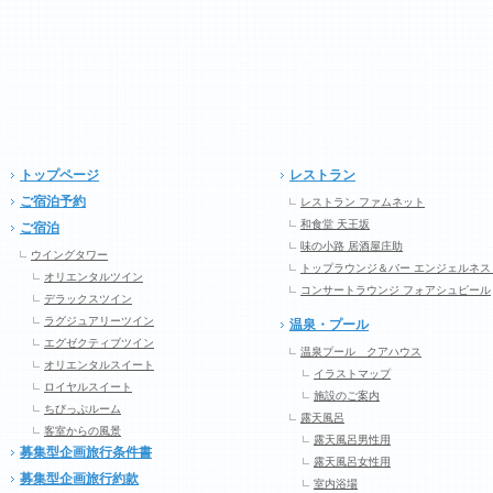
トップページ
レストラン
ご宿泊予約
レストラン ファムネット
和食堂 天王坂
ご宿泊
味の小路 居酒屋庄助
ウイングタワー
トップラウンジ＆バー エンジェルネス
オリエンタルツイン
コンサートラウンジ フォアシュピール
デラックスツイン
ラグジュアリーツイン
温泉・プール
エグゼクティブツイン
温泉プール クアハウス
オリエンタルスイート
イラストマップ
ロイヤルスイート
施設のご案内
ちびっぷルーム
露天風呂
客室からの風景
露天風呂男性用
募集型企画旅行条件書
露天風呂女性用
募集型企画旅行約款
室内浴場