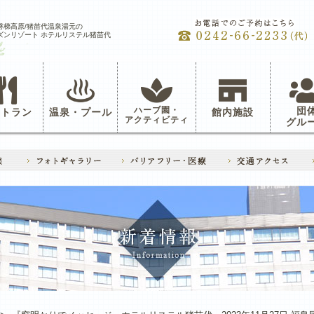
磐梯高原/猪苗代温泉湯元の
ズンリゾート ホテルリステル猪苗代
ハーブ園・
団
ストラン
温泉・プール
館内施設
アクティビティ
グル