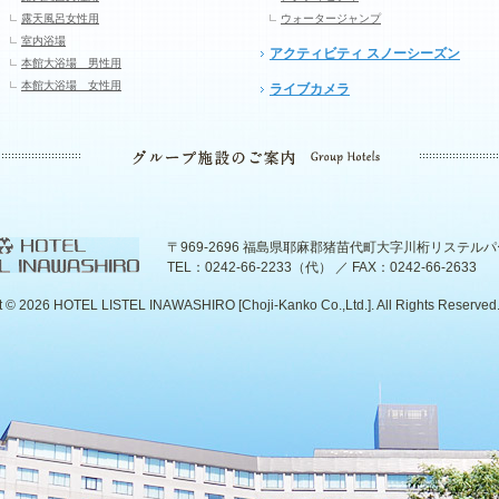
露天風呂女性用
ウォータージャンプ
室内浴場
アクティビティ スノーシーズン
本館大浴場 男性用
本館大浴場 女性用
ライブカメラ
〒969-2696 福島県耶麻郡猪苗代町大字川桁リステル
TEL：0242-66-2233（代） ／ FAX：0242-66-2633
t ©
2026 HOTEL LISTEL INAWASHIRO [Choji-Kanko Co.,Ltd.]. All Rights Reserved