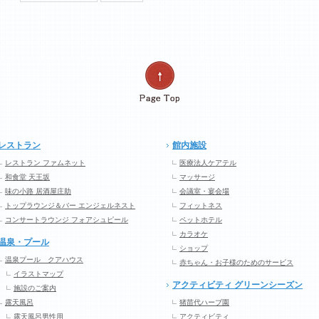
レストラン
館内施設
レストラン ファムネット
医療法人ケアテル
和食堂 天王坂
マッサージ
味の小路 居酒屋庄助
会議室・宴会場
トップラウンジ＆バー エンジェルネスト
フィットネス
コンサートラウンジ フォアシュピール
ペットホテル
カラオケ
温泉・プール
ショップ
温泉プール クアハウス
赤ちゃん・お子様のためのサービス
イラストマップ
アクティビティ グリーンシーズン
施設のご案内
露天風呂
猪苗代ハーブ園
露天風呂男性用
アクティビティ