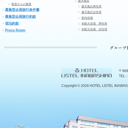
露天風呂
客室からの風景
露天風呂男性用
募集型企画旅行条件書
露天風呂女性用
募集型企画旅行約款
室内浴場
宿泊約款
本館大浴場 男性用
本館大浴場 女性用
Press Room
〒96
TEL：
Copyright ©
2026 HOTEL LISTEL INAWASHIR