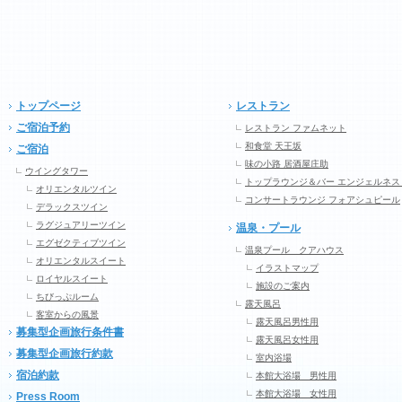
トップページ
レストラン
ご宿泊予約
レストラン ファムネット
和食堂 天王坂
ご宿泊
味の小路 居酒屋庄助
ウイングタワー
トップラウンジ＆バー エンジェルネス
オリエンタルツイン
コンサートラウンジ フォアシュピール
デラックスツイン
ラグジュアリーツイン
温泉・プール
エグゼクティブツイン
温泉プール クアハウス
オリエンタルスイート
イラストマップ
ロイヤルスイート
施設のご案内
ちびっぷルーム
露天風呂
客室からの風景
露天風呂男性用
募集型企画旅行条件書
露天風呂女性用
募集型企画旅行約款
室内浴場
宿泊約款
本館大浴場 男性用
本館大浴場 女性用
Press Room