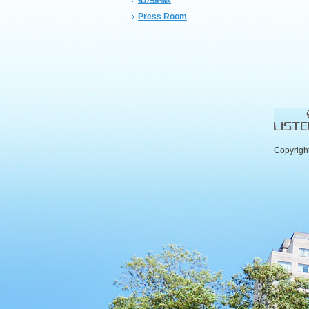
宿泊約款
Press Room
Copyrigh