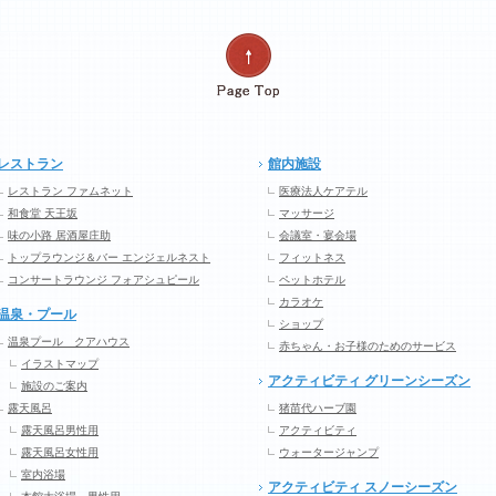
レストラン
館内施設
レストラン ファムネット
医療法人ケアテル
和食堂 天王坂
マッサージ
味の小路 居酒屋庄助
会議室・宴会場
トップラウンジ＆バー エンジェルネスト
フィットネス
コンサートラウンジ フォアシュピール
ペットホテル
カラオケ
温泉・プール
ショップ
温泉プール クアハウス
赤ちゃん・お子様のためのサービス
イラストマップ
アクティビティ グリーンシーズン
施設のご案内
露天風呂
猪苗代ハーブ園
露天風呂男性用
アクティビティ
露天風呂女性用
ウォータージャンプ
室内浴場
アクティビティ スノーシーズン