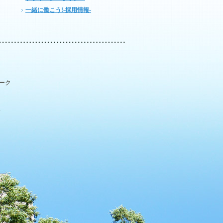
一緒に働こう!-採用情報-
パーク
.