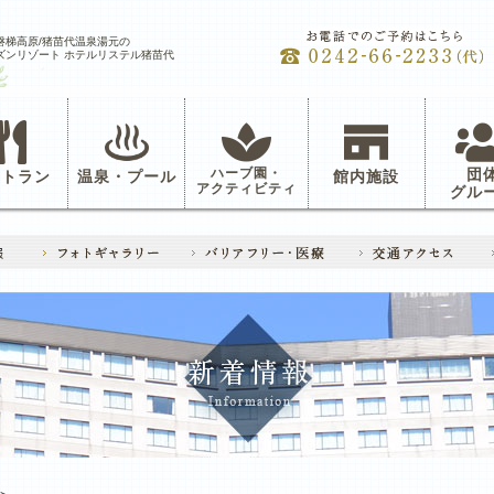
磐梯高原/猪苗代温泉湯元の
ズンリゾート ホテルリステル猪苗代
ハーブ園・
団
ストラン
温泉・プール
館内施設
アクティビティ
グル