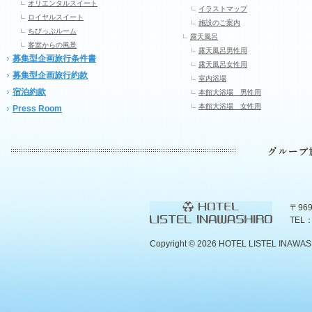
オリエンタルスイート
イラストマップ
ロイヤルスイート
施設のご案内
ちびっぷルーム
露天風呂
客室からの風景
露天風呂男性用
募集型企画旅行条件書
露天風呂女性用
募集型企画旅行約款
室内浴場
宿泊約款
本館大浴場 男性用
本館大浴場 女性用
Press Room
〒96
TEL：
Copyright ©
2026 HOTEL LISTEL INAWASHIR