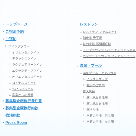
トップページ
レストラン
ご宿泊予約
レストラン ファムネット
和食堂 天王坂
ご宿泊
味の小路 居酒屋庄助
ウイングタワー
トップラウンジ＆バー エンジェルネス
オリエンタルツイン
コンサートラウンジ フォアシュピール
デラックスツイン
ラグジュアリーツイン
温泉・プール
エグゼクティブツイン
温泉プール クアハウス
オリエンタルスイート
イラストマップ
ロイヤルスイート
施設のご案内
ちびっぷルーム
露天風呂
客室からの風景
露天風呂男性用
募集型企画旅行条件書
露天風呂女性用
募集型企画旅行約款
室内浴場
宿泊約款
本館大浴場 男性用
本館大浴場 女性用
Press Room