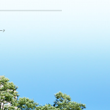
パーク
.