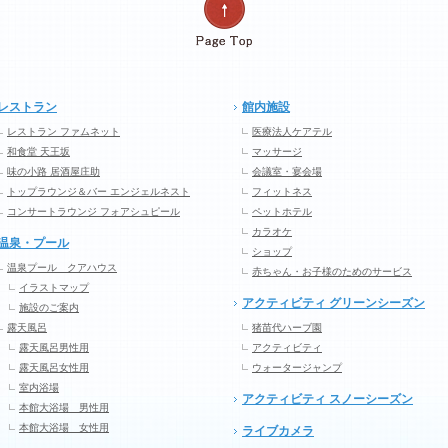
レストラン
館内施設
レストラン ファムネット
医療法人ケアテル
和食堂 天王坂
マッサージ
味の小路 居酒屋庄助
会議室・宴会場
トップラウンジ＆バー エンジェルネスト
フィットネス
コンサートラウンジ フォアシュピール
ペットホテル
カラオケ
温泉・プール
ショップ
温泉プール クアハウス
赤ちゃん・お子様のためのサービス
イラストマップ
アクティビティ グリーンシーズン
施設のご案内
露天風呂
猪苗代ハーブ園
露天風呂男性用
アクティビティ
露天風呂女性用
ウォータージャンプ
室内浴場
アクティビティ スノーシーズン
本館大浴場 男性用
本館大浴場 女性用
ライブカメラ