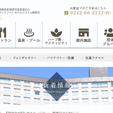
磐梯高原/猪苗代温泉湯元の
ズンリゾート ホテルリステル猪苗代
ハーブ園・
団
ストラン
温泉・プール
館内施設
アクティビティ
グル