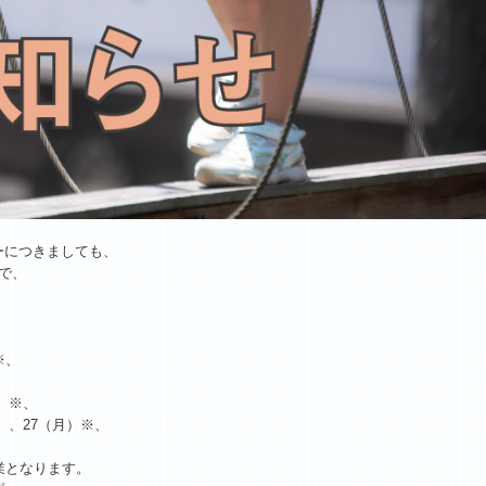
ーにつきましても、
で、
※、
）※、
）、27（月）※、
業となります。