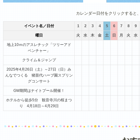
1月
2月
3月
4月
5月
6月
カレンダー日付をクリックすると
イベント名／日付
1
2
3
4
5
6
7
8
9
曜日
火
水
木
金
土
日
月
火
水
地上10ｍのアスレチック「ツリーアド
ベンチャー」
クライム＆ジャンプ
2025年4月26日（土）～27日（日）み
んなでつくる 猪苗代ハーブ園スプリン
グコンサート
GW期間はナイトプール開催！
ホテルから徒歩5分 観音寺川の桜まつ
り 4月18日～4月29日