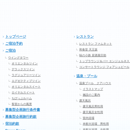
トップページ
レストラン
ご宿泊予約
レストラン ファムネット
和食堂 天王坂
ご宿泊
味の小路 居酒屋庄助
ウイングタワー
トップラウンジ＆バー エンジェルネス
オリエンタルツイン
コンサートラウンジ フォアシュピール
デラックスツイン
ラグジュアリーツイン
温泉・プール
エグゼクティブツイン
温泉プール クアハウス
オリエンタルスイート
イラストマップ
ロイヤルスイート
施設のご案内
ちびっぷルーム
露天風呂
客室からの風景
露天風呂男性用
募集型企画旅行条件書
露天風呂女性用
募集型企画旅行約款
室内浴場
宿泊約款
本館大浴場 男性用
本館大浴場 女性用