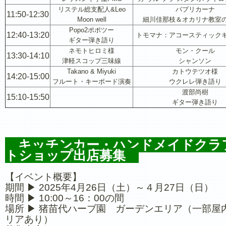
リステル総支配人&Leo
パプリカーナ
11:50-12:30
Moon well
細川佳那枝＆オカリナ教室
Popo2ポポツー
12:40-13:20
トモマナ：アコースティック
ギター弾き語り
ネモトヒロミ様
モン・クール
13:30-14:10
津軽スコップ三味線
シャンソン
Takano & Miyuki
カトウテツオ様
14:20-15:00
フルート・キーボード演奏
ウクレレ弾き語り
渡部尚樹
15:10-15:50
ギター弾き語り
キッチンカー・ハンドメイドクラ
トショップ出店募集
【イベント概要】
期間 ▶ 2025年4月26日（土）～４月27日（日）
時間 ▶ 10:00～16：00の間
場所 ▶ 猪苗代ハーブ園 ガーデンエリア（一部屋
リアあり）