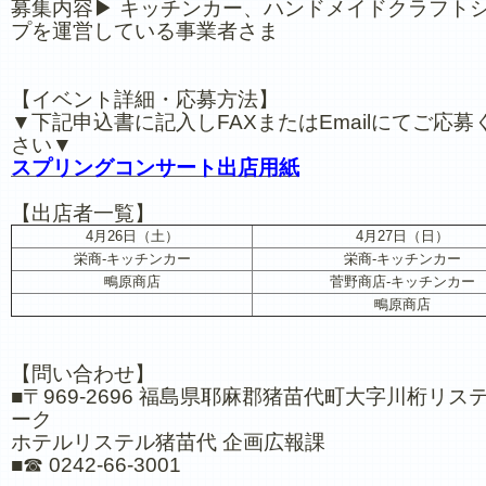
募集内容▶ キッチンカー、ハンドメイドクラフト
プを運営している事業者さま
【イベント詳細・応募方法】
▼下記申込書に記入しFAXまたはEmailにてご応募
さい▼
スプリングコンサート出店用紙
【出店者一覧】
4月26日（土）
4月27日（日）
栄商-キッチンカー
栄商-キッチンカー
鴫原商店
菅野商店-キッチンカー
鴫原商店
【問い合わせ】
■〒969-2696 福島県耶麻郡猪苗代町大字川桁リス
ーク
ホテルリステル猪苗代 企画広報課
■☎ 0242-66-3001