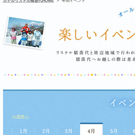
ホテルリステル猪苗代HOME
>
年間イベント
<<前年へ