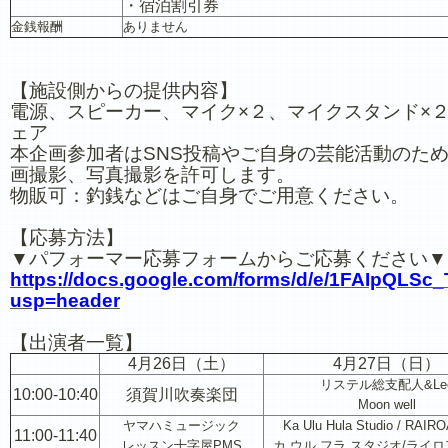
・宿泊割引券
金銭報酬
ありません
【施設側からの提供内容】
電源、スピーカー、マイク×２、マイクスタンド×
ェア
本企画参加者はSNS投稿やご自身の芸能活動のた
画撮影、写真撮影を許可します。
物販可：釣銭などはご自身でご用意ください。
【応募方法】
▼パフォーマー応募フォームからご応募ください▼
https://docs.google.com/forms/d/e/1FAIpQ
usp=header
【出演者一覧】
4月26日（土）
4月27日（日）
リステル総支配人&Le
10:00-10:40
須賀川吹奏楽団
Moon well
ヤマハミュージック
Ka Ulu Hula Studio / RAIROA
11:00-11:40
レッスン十字屋PMS
カ ウル フラ スタジオ/ライロ