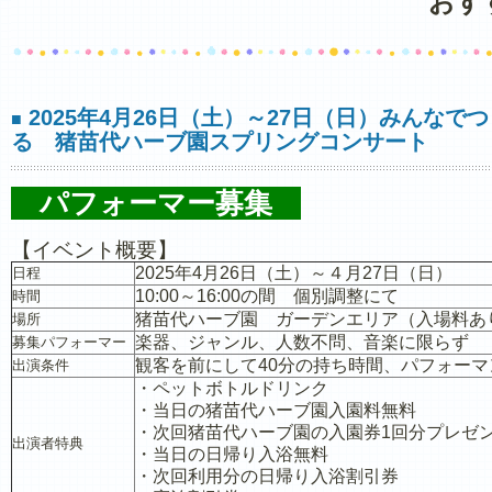
おす
2025年4月26日（土）～27日（日）みんなでつ
■
る 猪苗代ハーブ園スプリングコンサート
パフォーマー募集
【イベント概要】
2025年4月26日（土）～４月27日（日）
日程
10:00～16:00の間 個別調整にて
時間
猪苗代ハーブ園 ガーデンエリア（入場料あ
場所
楽器、ジャンル、人数不問、音楽に限らず
募集パフォーマー
観客を前にして40分の持ち時間、パフォー
出演条件
・ペットボトルドリンク
・当日の猪苗代ハーブ園入園料無料
・次回猪苗代ハーブ園の入園券1回分プレゼ
出演者特典
・当日の日帰り入浴無料
・次回利用分の日帰り入浴割引券