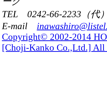
ーク
TEL 0242-66-2233（代
E-mail
inawashiro@listel
Copyright© 2002-2014 
[Choji-Kanko Co.,Ltd.] All