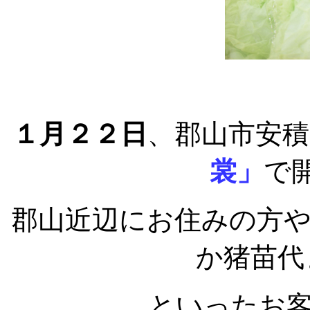
１月２２日
、郡山市安
裳」
で
郡山近辺にお住みの方
か猪苗代
といったお