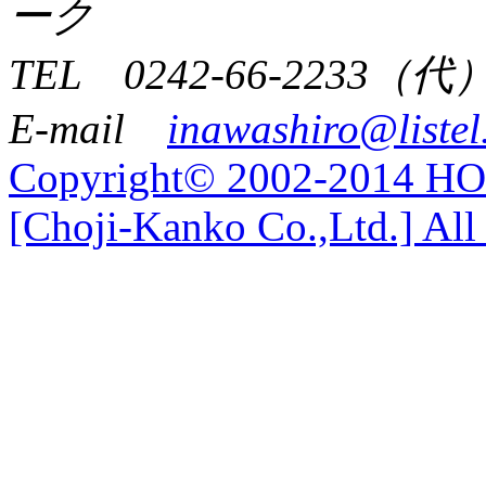
ーク
TEL 0242-66-2233（代
E-mail
inawashiro@listel
Copyright© 2002-2014 
[Choji-Kanko Co.,Ltd.] All