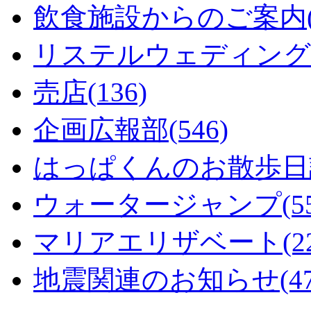
飲食施設からのご案内(1
リステルウェディング(5
売店(136)
企画広報部(546)
はっぱくんのお散歩日記
ウォータージャンプ(55
マリアエリザベート(22
地震関連のお知らせ(47