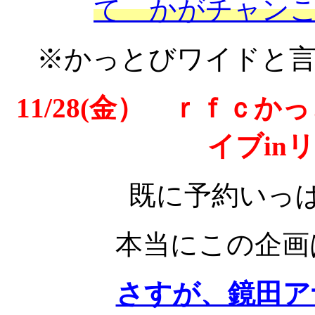
て かがチャン
※かっとびワイドと
11/28(金） ｒｆｃ
イブin
既に予約いっ
本当にこの企画
さすが、鏡田ア