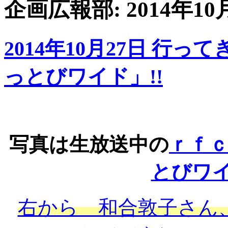
企画広報部: 2014年1
2014年10月27日 行
っとびワイド」!!
写真は生放送中の
ｒｆ
とびワ
右から 和合敦子さん