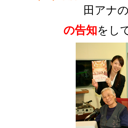
田アナ
の告知
をし