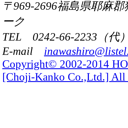
〒969-2696福島県耶
ーク
TEL 0242-66-2233（代
E-mail
inawashiro@listel
Copyright© 2002-2014 
[Choji-Kanko Co.,Ltd.] All