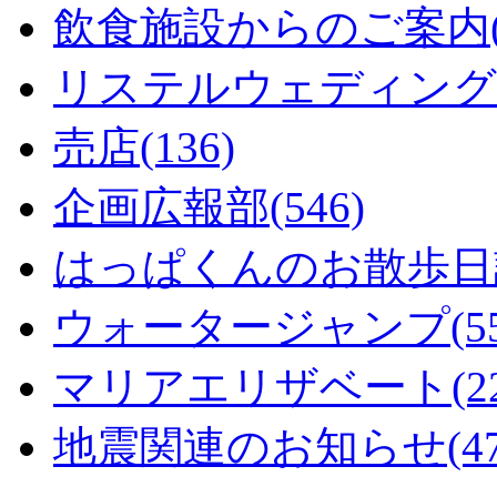
飲食施設からのご案内(1
リステルウェディング(5
売店(136)
企画広報部(546)
はっぱくんのお散歩日記
ウォータージャンプ(55
マリアエリザベート(22
地震関連のお知らせ(47