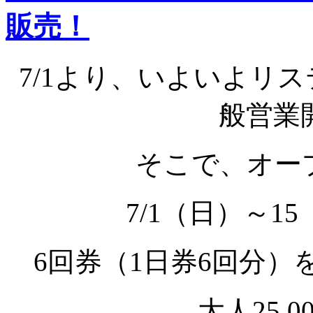
販売！
7/1より、いよいよリ
般営業
そこで、オー
7/1（日）～1
6回券（1日券6回分
大人25,0