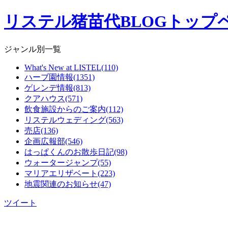
リステル猪苗代BLOGトップ
ジャンル別一覧
What's New at LISTEL(110)
ハーブ園情報(1351)
ゲレンデ情報(813)
クアハウス(571)
飲食施設からのご案内(112)
リステルウェディング(563)
売店(136)
企画広報部(546)
はっぱくんのお散歩日記(98)
ウォータージャンプ(55)
マリアエリザベート(223)
地震関連のお知らせ(47)
ツイート