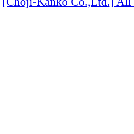
[Choji-Kanko Co.,Ltd.] All