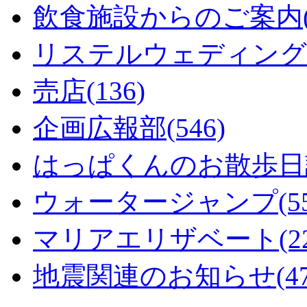
飲食施設からのご案内(1
リステルウェディング(5
売店(136)
企画広報部(546)
はっぱくんのお散歩日記
ウォータージャンプ(55
マリアエリザベート(22
地震関連のお知らせ(47