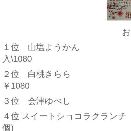
お
１位 山塩ようかん
入\1080
２位
白桃きらら 6
￥1080
３位
会津ゆべし 10個
４位 スイートショコラクランチ
個)