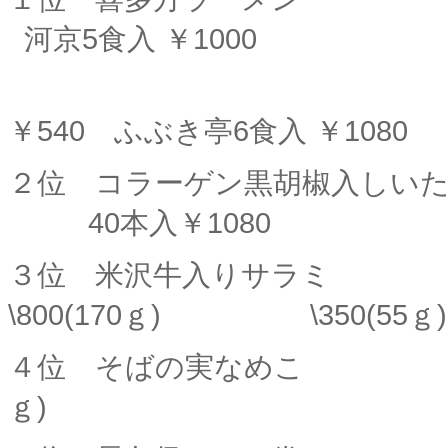
河京5食入 ￥1000
ふぶき
￥540 ふぶき亭6食入 ￥1080
２位 コラーゲン黒胡椒入
40本入￥1080
３位 米沢
\800(170ｇ) \350(55ｇ)
４位 そばの実なめ
ｇ)