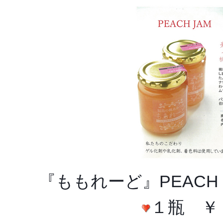
『ももれーど』PEACH 
１瓶 ￥