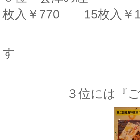
枚入￥770 15枚入￥1
※すべて
す
３位には『