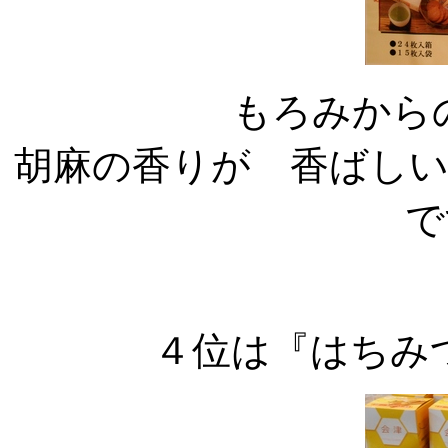
もろみから
胡麻の香りが 香ばし
で
４位は『はちみ