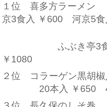
１位 喜多
京3食入 ￥600 河京5食入
ふぶき亭3食入 ￥
￥1080
２位 コラーゲン黒
20本入 ￥650 40
３位 長