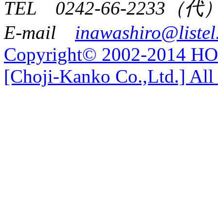
TEL 0242-66-2233（代
E-mail
inawashiro@listel
Copyright© 2002-2014 
[Choji-Kanko Co.,Ltd.] All