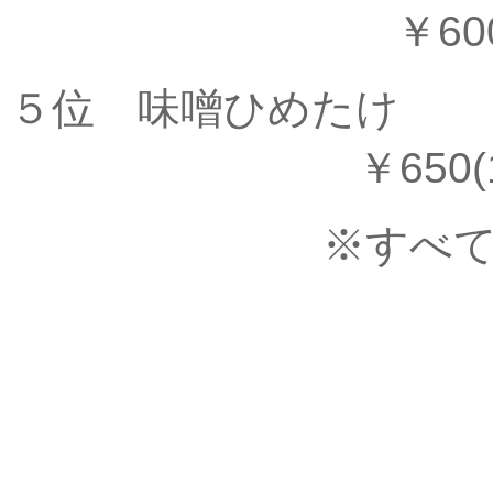
￥600(30
５位 味
￥650(18
※すべ