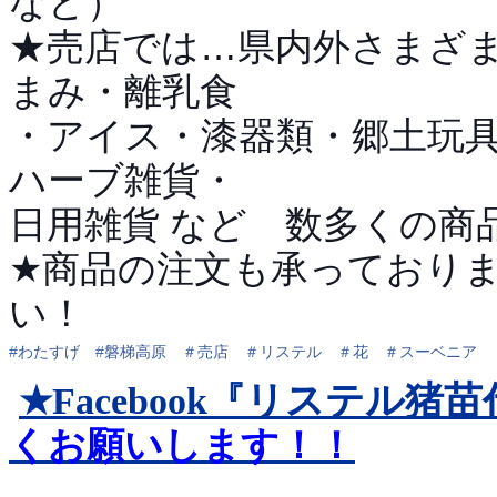
など）
★売店では…県内外さまざ
まみ・離乳食
・アイス・漆器類・郷土玩
ハーブ雑貨・
日用雑貨 など 数多くの商
★商品の注文も承っており
い！
#
わたすげ
#
磐梯高原
＃
売店
＃
リステル
＃
花
＃
スーベニア
リステル猪苗
★Facebook『
くお願いします！！