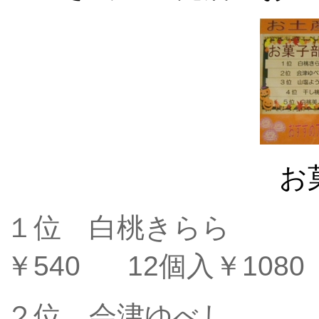
お
１位 白桃
￥540 12個入￥1080
２位 会津ゆ