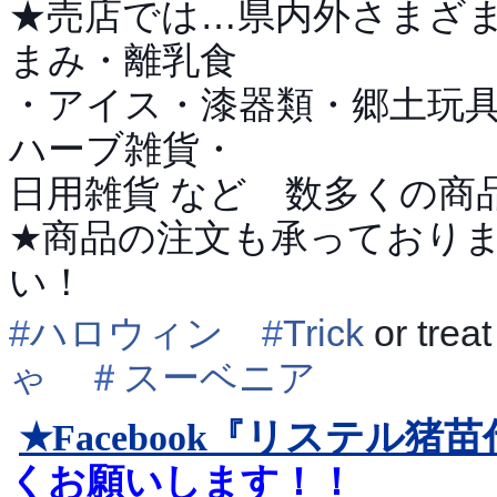
★売店では…県内外さまざ
まみ・離乳食
・アイス・漆器類・郷土玩
ハーブ雑貨・
日用雑貨 など 数多くの商
★商品の注文も承っており
い！
#
ハロウィン
#
Trick
or tre
ゃ
＃
スーベニア
リステル猪苗
★Facebook『
くお願いします！！