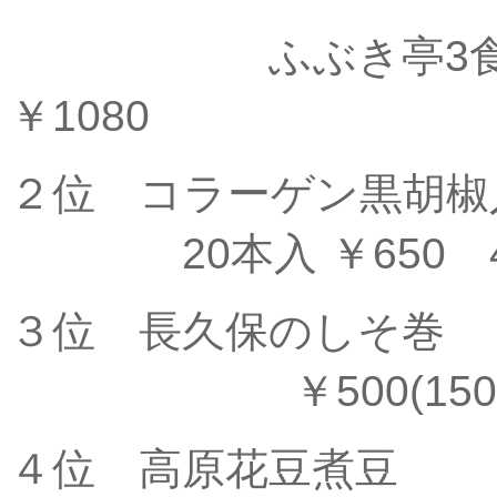
ふぶき亭3食入 ￥
￥1080
２位 コラーゲン黒
20本入 ￥650 40
３位 長
￥500(150
４位 高