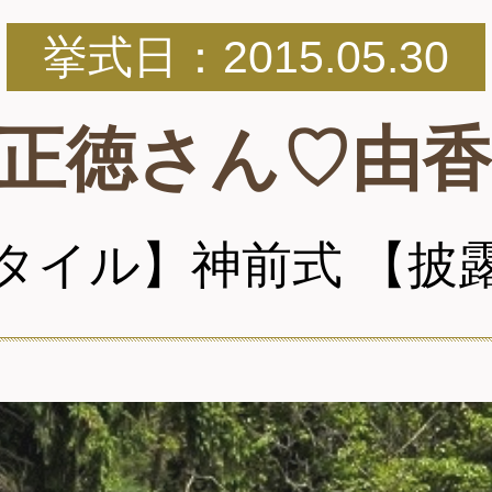
挙式日：2015.05.30
正徳さん♡由
タイル】神前式 【披