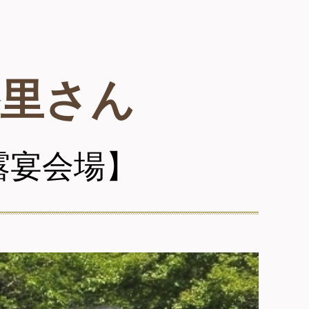
香里さん
露宴会場】