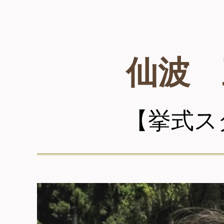
仙波 
【挙式ス