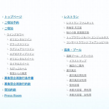
トップページ
レストラン
ご宿泊予約
レストラン ファムネット
和食堂 天王坂
ご宿泊
味の小路 居酒屋庄助
ウイングタワー
トップラウンジ＆バー エンジェルネス
オリエンタルツイン
コンサートラウンジ フォアシュピール
デラックスツイン
ラグジュアリーツイン
温泉・プール
エグゼクティブツイン
温泉プール クアハウス
オリエンタルスイート
イラストマップ
ロイヤルスイート
施設のご案内
ちびっぷルーム
露天風呂
客室からの風景
露天風呂男性用
募集型企画旅行条件書
露天風呂女性用
募集型企画旅行約款
室内浴場
宿泊約款
本館大浴場 男性用
本館大浴場 女性用
Press Room