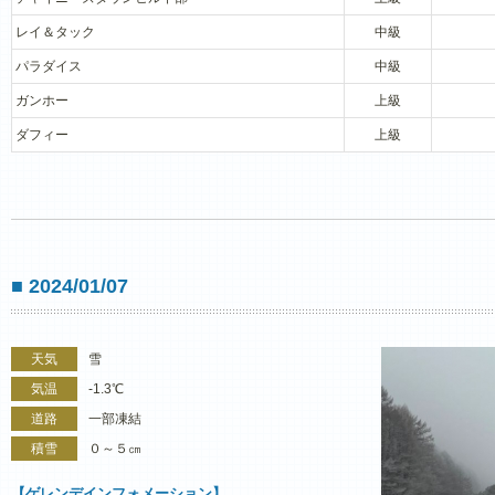
レイ＆タック
中級
パラダイス
中級
ガンホー
上級
ダフィー
上級
■ 2024/01/07
天気
雪
気温
-1.3℃
道路
一部凍結
積雪
０～５㎝
【ゲレンデインフォメーション】