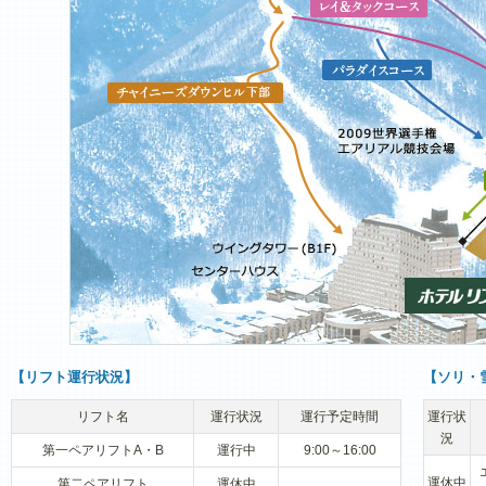
【リフト運行状況】
【ソリ・
リフト名
運行状況
運行予定時間
運行状
況
第一ペアリフトA・B
運行中
9:00～16:00
運休中
第二ペアリフト
運休中