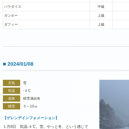
パラダイス
中級
ガンホー
上級
ダフィー
上級
■ 2024/01/08
天気
雪
気温
-４℃
道路
積雪凍結有
積雪
５～10㎝
【ゲレンデインフォメーション】
１月8日 気温‐４℃。雪。やっと冬、という感じで