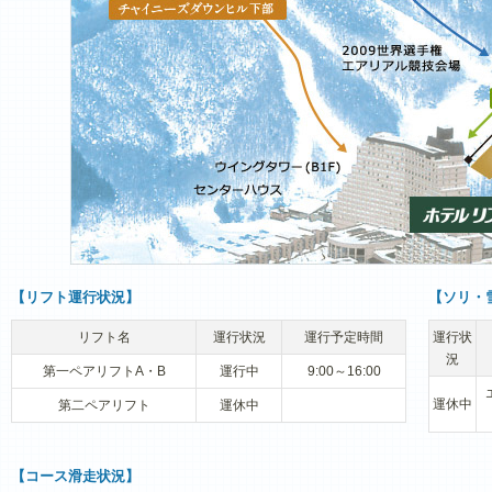
【リフト運行状況】
【ソリ・
リフト名
運行状況
運行予定時間
運行状
況
第一ペアリフトA・B
運行中
9:00～16:00
運休中
第二ペアリフト
運休中
【コース滑走状況】