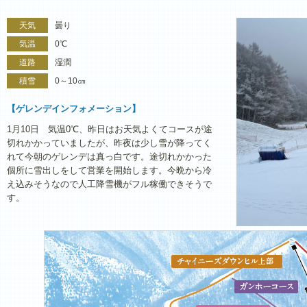
天気
曇り
気温
0℃
道路
湿潤
積雪
0～10㎝
【ゲレンデインフォメーション】
1月10日 気温0℃、昨日はお天気よくてコースが途
切れかかっていましたが、昨夜は少し雪が降ってく
れて今朝のゲレンデは真っ白です。途切れかかった
個所に雪出しをして営業を開始します。今晩から冷
え込みそうなので人工降雪機がフル稼働できそうで
す。