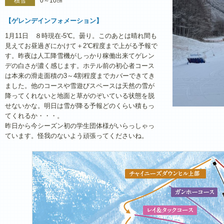
積雪
0～10㎝
【ゲレンデインフォメーション】
1月11日 ８時現在‐5℃。曇り。このあとは晴れ間も
見えてお昼過ぎにかけて＋2℃程度まで上がる予報で
す。昨夜は人工降雪機がしっかり稼働出来てゲレン
デの白さが濃く感じます。ホテル前の初心者コース
は本来の滑走面積の3～4割程度までカバーできてき
ました。他のコースや雪遊びスペースは天然の雪が
降ってくれないと地面と草がのぞいている状態を脱
せないかな。明日は雪が降る予報どのくらい積もっ
てくれるか・・・。
昨日から今シーズン初の学生団体様がいらっしゃっ
ています。怪我のないよう頑張ってくださいね。