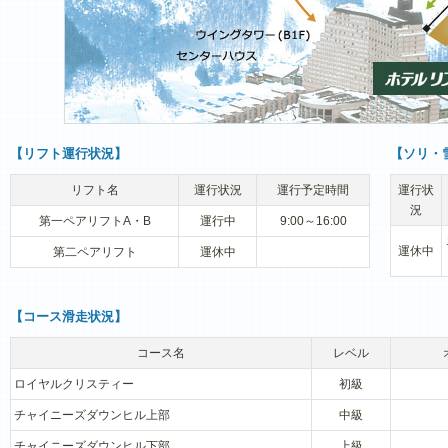
【リフト運行状況】
【ソリ・
リフト名
運行状況
運行予定時間
運行状
況
第一ペアリフトA・B
運行中
9:00～16:00
運休中
第二ペアリフト
運休中
【コース滑走状況】
コース名
レベル
ロイヤルクリスティー
初級
チャイニーズダウンヒル上部
中級
チャイニーズダウンヒル下部
上級