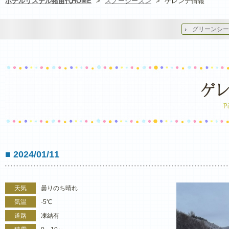
ホテルリステル猪苗代HOME
>
スノーシーズン
>
ゲレンデ情報
グリーンシー
■ 2024/01/11
天気
曇りのち晴れ
気温
-5℃
道路
凍結有