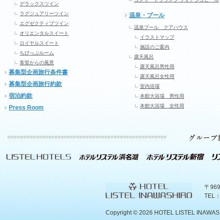
デラックスツイン
ラグジュアリーツイン
温泉・プール
エグゼクティブツイン
温泉プール クアハウス
オリエンタルスイート
イラストマップ
ロイヤルスイート
施設のご案内
ちびっぷルーム
露天風呂
客室からの風景
露天風呂男性用
募集型企画旅行条件書
露天風呂女性用
募集型企画旅行約款
室内浴場
宿泊約款
本館大浴場 男性用
本館大浴場 女性用
Press Room
〒96
TEL：
Copyright ©
2026 HOTEL LISTEL INAWASHIR