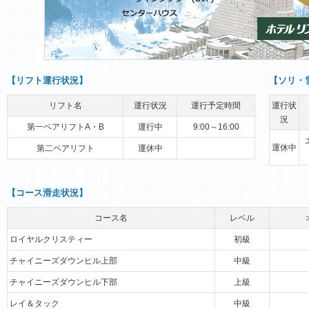
【リフト運行状況】
【ソリ・
リフト名
運行状況
運行予定時間
運行状
況
第一ペアリフトA・B
運行中
9:00～16:00
運休中
第二ペアリフト
運休中
【コース滑走状況】
コース名
レベル
ロイヤルクリスティー
初級
チャイニーズダウンヒル上部
中級
チャイニーズダウンヒル下部
上級
レイ＆タック
中級