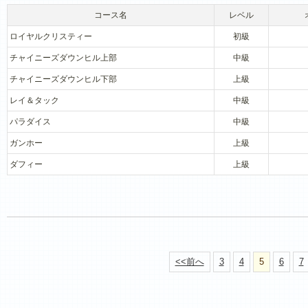
コース名
レベル
ロイヤルクリスティー
初級
チャイニーズダウンヒル上部
中級
チャイニーズダウンヒル下部
上級
レイ＆タック
中級
パラダイス
中級
ガンホー
上級
ダフィー
上級
<<前へ
3
4
5
6
7