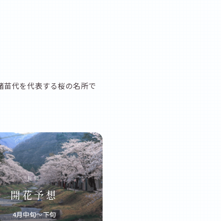
猪苗代を代表する桜の名所で
見頃
開花予想
4月中旬〜下旬