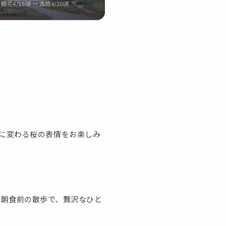
開花4/15頃 → 満開4/20頃
とに変わる桜の表情をお楽しみ
。朝食前の散歩で、贅沢なひと