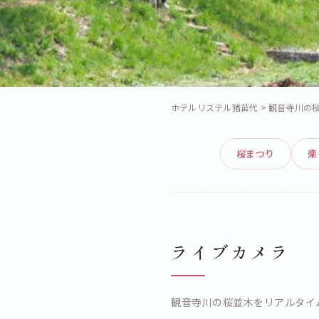
観音寺川の桜並
ホテルリステル猪苗代
> 観音寺川の
Kannonji River Cherry Blossoms
桜まつり
楽
ライブカメラ
観音寺川の桜並木をリアルタイ