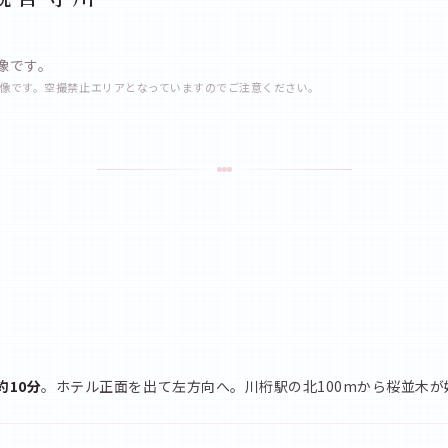
像です。
像です。空撮禁止エリアとなっていますのでご注意ください。
約10分
。ホテル正面を出て左方向へ。川桁駅の北100mから桜並木が