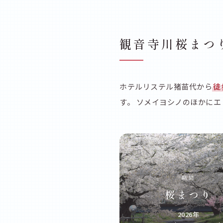
観音寺川桜まつり
ホテルリステル猪苗代から
徒
す。 ソメイヨシノのほかに
期間
桜まつり
2026年