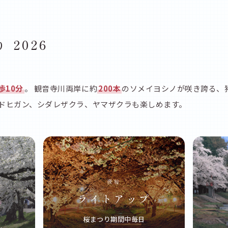
 2026
歩10分
。 観音寺川両岸に約
200本
のソメイヨシノが咲き誇る、
エドヒガン、シダレザクラ、ヤマザクラも楽しめます。
夜桜
ライトアップ
桜まつり期間中毎日