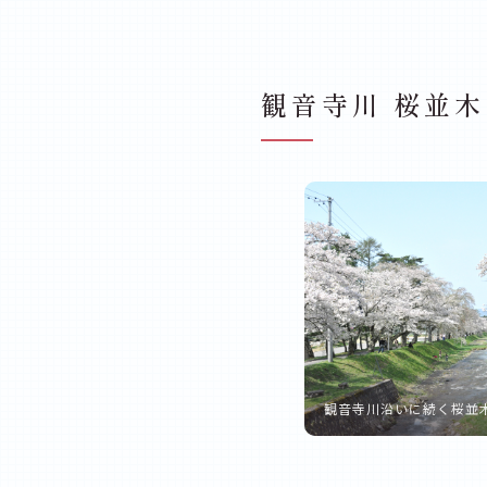
観音寺川 桜並木
観音寺川沿いに続く桜並