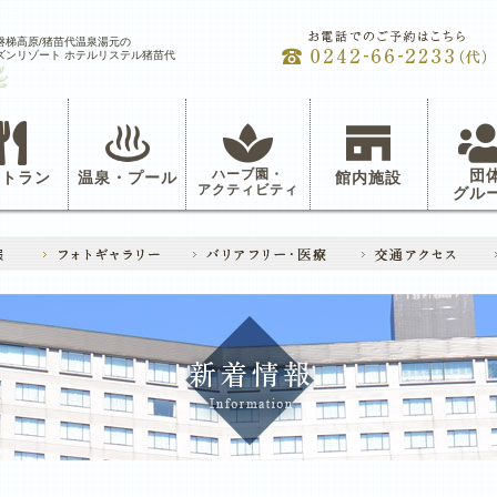
磐梯高原/猪苗代温泉湯元の
ズンリゾート ホテルリステル猪苗代
ハーブ園・
団
ストラン
温泉・プール
館内施設
アクティビティ
グル