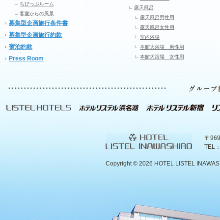
ちびっぷルーム
露天風呂
客室からの風景
露天風呂男性用
募集型企画旅行条件書
露天風呂女性用
募集型企画旅行約款
室内浴場
宿泊約款
本館大浴場 男性用
本館大浴場 女性用
Press Room
〒96
TEL：
Copyright ©
2026 HOTEL LISTEL INAWASHIR