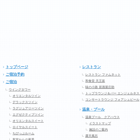
トップページ
レストラン
ご宿泊予約
レストラン ファムネット
和食堂 天王坂
ご宿泊
味の小路 居酒屋庄助
ウイングタワー
トップラウンジ＆バー エンジェルネス
オリエンタルツイン
コンサートラウンジ フォアシュピール
デラックスツイン
ラグジュアリーツイン
温泉・プール
エグゼクティブツイン
温泉プール クアハウス
オリエンタルスイート
イラストマップ
ロイヤルスイート
施設のご案内
ちびっぷルーム
露天風呂
客室からの風景