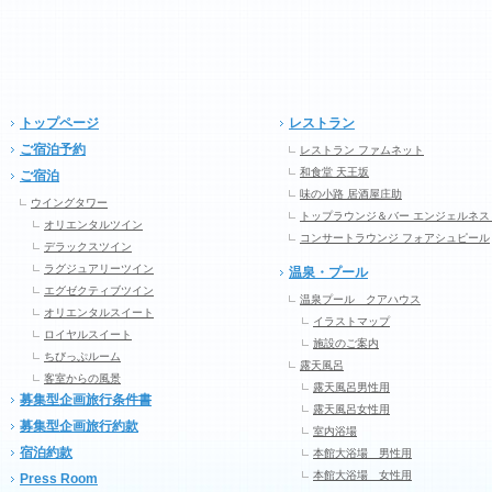
トップページ
レストラン
ご宿泊予約
レストラン ファムネット
和食堂 天王坂
ご宿泊
味の小路 居酒屋庄助
ウイングタワー
トップラウンジ＆バー エンジェルネス
オリエンタルツイン
コンサートラウンジ フォアシュピール
デラックスツイン
ラグジュアリーツイン
温泉・プール
エグゼクティブツイン
温泉プール クアハウス
オリエンタルスイート
イラストマップ
ロイヤルスイート
施設のご案内
ちびっぷルーム
露天風呂
客室からの風景
露天風呂男性用
募集型企画旅行条件書
露天風呂女性用
募集型企画旅行約款
室内浴場
宿泊約款
本館大浴場 男性用
本館大浴場 女性用
Press Room