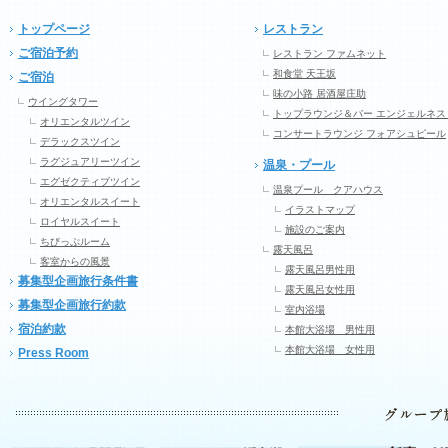
トップページ
レストラン
ご宿泊予約
レストラン ファムネット
和食堂 天王坂
ご宿泊
味の小路 居酒屋庄助
ウイングタワー
トップラウンジ＆バー エンジェルネス
オリエンタルツイン
コンサートラウンジ フォアシュピール
デラックスツイン
ラグジュアリーツイン
温泉・プール
エグゼクティブツイン
温泉プール クアハウス
オリエンタルスイート
イラストマップ
ロイヤルスイート
施設のご案内
ちびっぷルーム
露天風呂
客室からの風景
露天風呂男性用
募集型企画旅行条件書
露天風呂女性用
募集型企画旅行約款
室内浴場
宿泊約款
本館大浴場 男性用
本館大浴場 女性用
Press Room