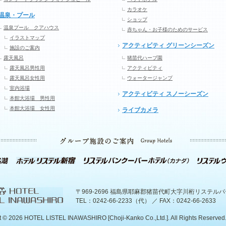
カラオケ
温泉・プール
ショップ
温泉プール クアハウス
赤ちゃん・お子様のためのサービス
イラストマップ
アクティビティ グリーンシーズン
施設のご案内
露天風呂
猪苗代ハーブ園
露天風呂男性用
アクティビティ
露天風呂女性用
ウォータージャンプ
室内浴場
アクティビティ スノーシーズン
本館大浴場 男性用
本館大浴場 女性用
ライブカメラ
〒969-2696 福島県耶麻郡猪苗代町大字川桁リステル
TEL：0242-66-2233（代） ／ FAX：0242-66-2633
t ©
2026 HOTEL LISTEL INAWASHIRO [Choji-Kanko Co.,Ltd.]. All Rights Reserved