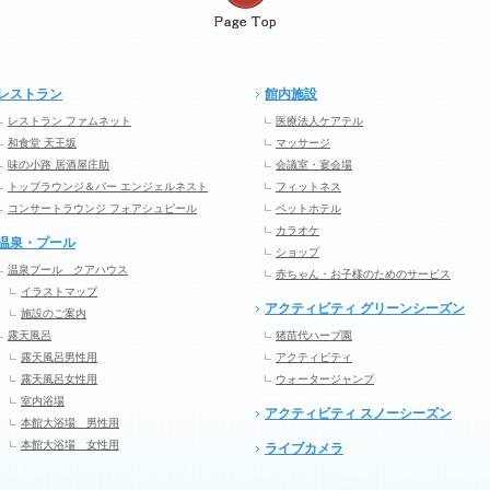
レストラン
館内施設
レストラン ファムネット
医療法人ケアテル
和食堂 天王坂
マッサージ
味の小路 居酒屋庄助
会議室・宴会場
トップラウンジ＆バー エンジェルネスト
フィットネス
コンサートラウンジ フォアシュピール
ペットホテル
カラオケ
温泉・プール
ショップ
温泉プール クアハウス
赤ちゃん・お子様のためのサービス
イラストマップ
アクティビティ グリーンシーズン
施設のご案内
露天風呂
猪苗代ハーブ園
露天風呂男性用
アクティビティ
露天風呂女性用
ウォータージャンプ
室内浴場
アクティビティ スノーシーズン
本館大浴場 男性用
本館大浴場 女性用
ライブカメラ