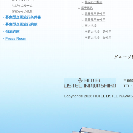
施設のご案内
ちびっぷルーム
露天風呂
客室からの風景
露天風呂男性用
募集型企画旅行条件書
露天風呂女性用
募集型企画旅行約款
室内浴場
宿泊約款
本館大浴場 男性用
本館大浴場 女性用
Press Room
〒96
TEL：
Copyright ©
2026 HOTEL LISTEL INAWASHIR