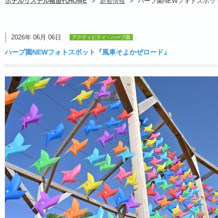
ホテルリステル猪苗代HOME
>
新着情報
>
ハーブ園NEWフォトスポッ
2026年 06月 06日
アクティビティ・ハーブ園
ハーブ園NEWフォトスポット『風車そよかぜロード』