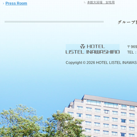
本館大浴場 女性用
Press Room
〒96
TEL：
Copyright ©
2026 HOTEL LISTEL INAWASHIR