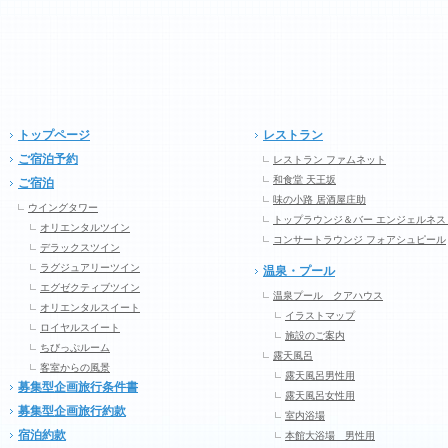
トップページ
レストラン
ご宿泊予約
レストラン ファムネット
和食堂 天王坂
ご宿泊
味の小路 居酒屋庄助
ウイングタワー
トップラウンジ＆バー エンジェルネス
オリエンタルツイン
コンサートラウンジ フォアシュピール
デラックスツイン
ラグジュアリーツイン
温泉・プール
エグゼクティブツイン
温泉プール クアハウス
オリエンタルスイート
イラストマップ
ロイヤルスイート
施設のご案内
ちびっぷルーム
露天風呂
客室からの風景
露天風呂男性用
募集型企画旅行条件書
露天風呂女性用
募集型企画旅行約款
室内浴場
宿泊約款
本館大浴場 男性用