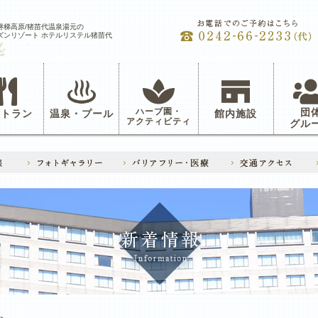
磐梯高原/猪苗代温泉湯元の
ズンリゾート ホテルリステル猪苗代
ハーブ園・
団
ストラン
温泉・プール
館内施設
アクティビティ
グル