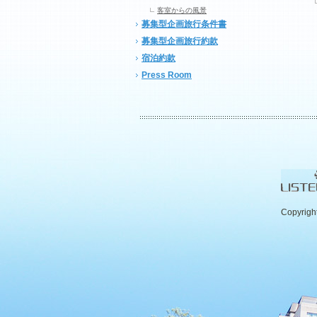
客室からの風景
募集型企画旅行条件書
募集型企画旅行約款
宿泊約款
Press Room
Copyrigh