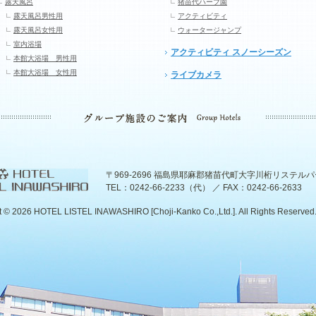
露天風呂
猪苗代ハーブ園
露天風呂男性用
アクティビティ
露天風呂女性用
ウォータージャンプ
室内浴場
アクティビティ スノーシーズン
本館大浴場 男性用
本館大浴場 女性用
ライブカメラ
〒969-2696 福島県耶麻郡猪苗代町大字川桁リステル
TEL：0242-66-2233（代） ／ FAX：0242-66-2633
t ©
2026 HOTEL LISTEL INAWASHIRO [Choji-Kanko Co.,Ltd.]. All Rights Reserved