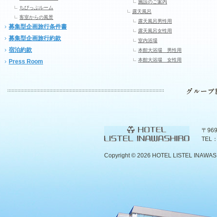
施設のご案内
ちびっぷルーム
露天風呂
客室からの風景
露天風呂男性用
募集型企画旅行条件書
露天風呂女性用
募集型企画旅行約款
室内浴場
宿泊約款
本館大浴場 男性用
本館大浴場 女性用
Press Room
〒96
TEL：
Copyright ©
2026 HOTEL LISTEL INAWASHIR