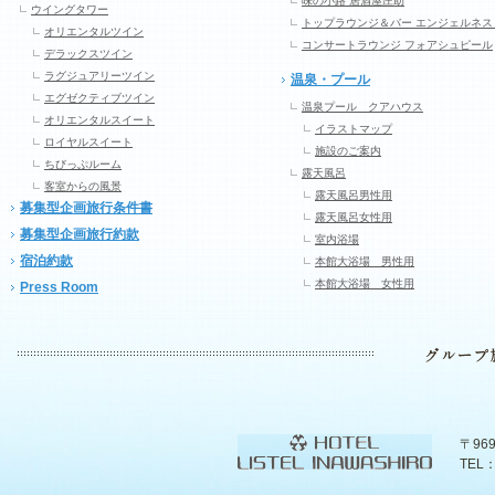
味の小路 居酒屋庄助
ウイングタワー
トップラウンジ＆バー エンジェルネス
オリエンタルツイン
コンサートラウンジ フォアシュピール
デラックスツイン
ラグジュアリーツイン
温泉・プール
エグゼクティブツイン
温泉プール クアハウス
オリエンタルスイート
イラストマップ
ロイヤルスイート
施設のご案内
ちびっぷルーム
露天風呂
客室からの風景
露天風呂男性用
募集型企画旅行条件書
露天風呂女性用
募集型企画旅行約款
室内浴場
宿泊約款
本館大浴場 男性用
本館大浴場 女性用
Press Room
〒96
TEL：