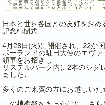
日本と世界各国との友好を深め
記念植樹式」
4月28日(火)に開催され、22
ポーランドの駐日大使のエヴァ
領事をお招きし
リステルパーク内に2本のシダ
ました。
多くのご来賓の方にお越しいた
この植樹祭をきっかけに、さら