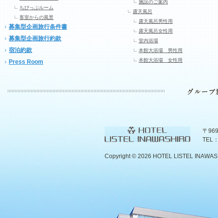
施設のご案内
ちびっぷルーム
露天風呂
客室からの風景
露天風呂男性用
募集型企画旅行条件書
露天風呂女性用
募集型企画旅行約款
室内浴場
宿泊約款
本館大浴場 男性用
本館大浴場 女性用
Press Room
〒96
TEL：
Copyright ©
2026 HOTEL LISTEL INAWASHIR