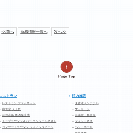
<<前へ
新着情報一覧へ
次へ>>
レストラン
館内施設
レストラン ファムネット
医療法人ケアテル
和食堂 天王坂
マッサージ
味の小路 居酒屋庄助
会議室・宴会場
トップラウンジ＆バー エンジェルネスト
フィットネス
コンサートラウンジ フォアシュピール
ペットホテル
カラオケ