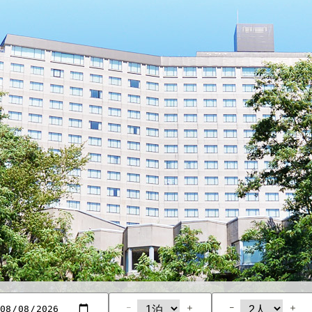
−
＋
−
＋