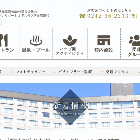
磐梯高原/猪苗代温泉湯元の
ズンリゾート ホテルリステル猪苗代
ハーブ園・
団
ストラン
温泉・プール
館内施設
アクティビティ
グル