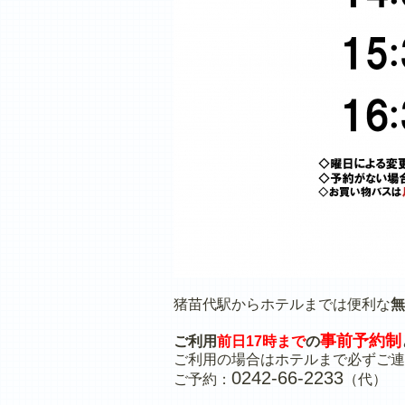
猪苗代駅からホテルまでは便利な
無
事前予約制
ご利用
前日17時まで
の
ご利用の場合はホテルまで必ずご連
0242-66-2233
ご予約：
（代）