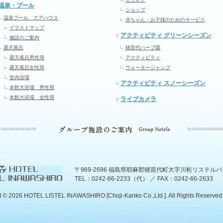
温泉・プール
ショップ
温泉プール クアハウス
赤ちゃん・お子様のためのサービス
イラストマップ
アクティビティ グリーンシーズン
施設のご案内
露天風呂
猪苗代ハーブ園
露天風呂男性用
アクティビティ
露天風呂女性用
ウォータージャンプ
室内浴場
アクティビティ スノーシーズン
本館大浴場 男性用
本館大浴場 女性用
ライブカメラ
〒969-2696 福島県耶麻郡猪苗代町大字川桁リステル
TEL：0242-66-2233（代） ／ FAX：0242-66-2633
t ©
2026 HOTEL LISTEL INAWASHIRO [Choji-Kanko Co.,Ltd.]. All Rights Reserved