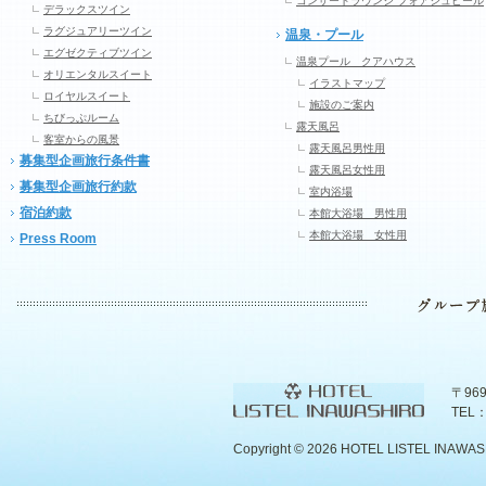
コンサートラウンジ フォアシュピール
デラックスツイン
ラグジュアリーツイン
温泉・プール
エグゼクティブツイン
温泉プール クアハウス
オリエンタルスイート
イラストマップ
ロイヤルスイート
施設のご案内
ちびっぷルーム
露天風呂
客室からの風景
露天風呂男性用
募集型企画旅行条件書
露天風呂女性用
募集型企画旅行約款
室内浴場
宿泊約款
本館大浴場 男性用
本館大浴場 女性用
Press Room
〒96
TEL：
Copyright ©
2026 HOTEL LISTEL INAWASHIR