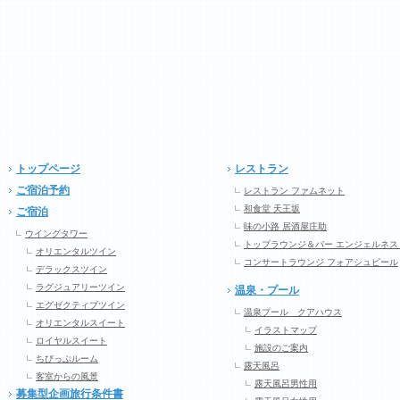
トップページ
レストラン
ご宿泊予約
レストラン ファムネット
和食堂 天王坂
ご宿泊
味の小路 居酒屋庄助
ウイングタワー
トップラウンジ＆バー エンジェルネス
オリエンタルツイン
コンサートラウンジ フォアシュピール
デラックスツイン
ラグジュアリーツイン
温泉・プール
エグゼクティブツイン
温泉プール クアハウス
オリエンタルスイート
イラストマップ
ロイヤルスイート
施設のご案内
ちびっぷルーム
露天風呂
客室からの風景
露天風呂男性用
募集型企画旅行条件書