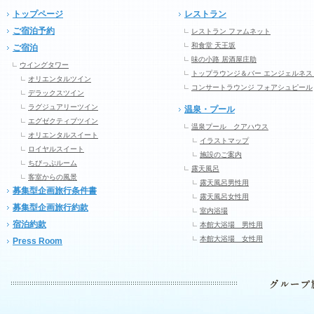
トップページ
レストラン
ご宿泊予約
レストラン ファムネット
和食堂 天王坂
ご宿泊
味の小路 居酒屋庄助
ウイングタワー
トップラウンジ＆バー エンジェルネス
オリエンタルツイン
コンサートラウンジ フォアシュピール
デラックスツイン
ラグジュアリーツイン
温泉・プール
エグゼクティブツイン
温泉プール クアハウス
オリエンタルスイート
イラストマップ
ロイヤルスイート
施設のご案内
ちびっぷルーム
露天風呂
客室からの風景
露天風呂男性用
募集型企画旅行条件書
露天風呂女性用
募集型企画旅行約款
室内浴場
宿泊約款
本館大浴場 男性用
本館大浴場 女性用
Press Room