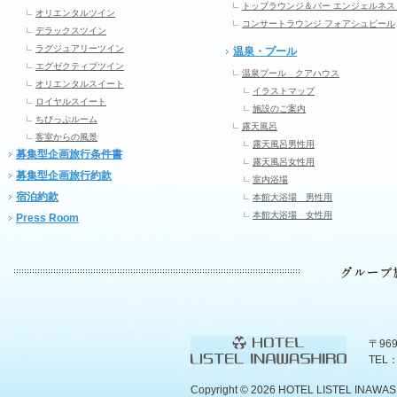
トップラウンジ＆バー エンジェルネス
オリエンタルツイン
コンサートラウンジ フォアシュピール
デラックスツイン
ラグジュアリーツイン
温泉・プール
エグゼクティブツイン
温泉プール クアハウス
オリエンタルスイート
イラストマップ
ロイヤルスイート
施設のご案内
ちびっぷルーム
露天風呂
客室からの風景
露天風呂男性用
募集型企画旅行条件書
露天風呂女性用
募集型企画旅行約款
室内浴場
宿泊約款
本館大浴場 男性用
本館大浴場 女性用
Press Room
〒96
TEL：
Copyright ©
2026 HOTEL LISTEL INAWASHIR