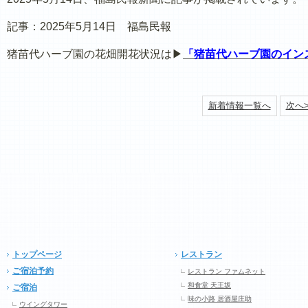
記事：2025年5月14日 福島民報
猪苗代ハーブ園の花畑開花状況は▶
「
猪苗代ハーブ園のイン
新着情報一覧へ
次へ>
トップページ
レストラン
ご宿泊予約
レストラン ファムネット
和食堂 天王坂
ご宿泊
味の小路 居酒屋庄助
ウイングタワー