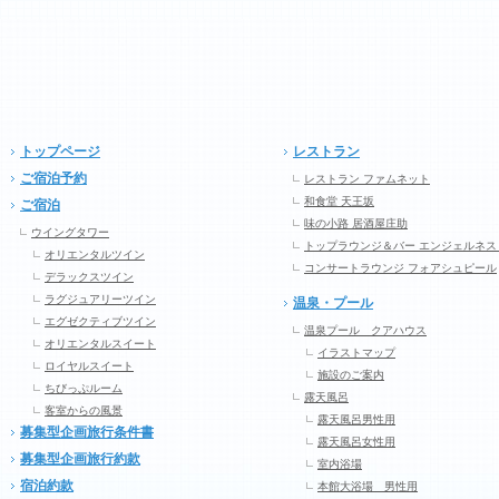
トップページ
レストラン
ご宿泊予約
レストラン ファムネット
和食堂 天王坂
ご宿泊
味の小路 居酒屋庄助
ウイングタワー
トップラウンジ＆バー エンジェルネス
オリエンタルツイン
コンサートラウンジ フォアシュピール
デラックスツイン
ラグジュアリーツイン
温泉・プール
エグゼクティブツイン
温泉プール クアハウス
オリエンタルスイート
イラストマップ
ロイヤルスイート
施設のご案内
ちびっぷルーム
露天風呂
客室からの風景
露天風呂男性用
募集型企画旅行条件書
露天風呂女性用
募集型企画旅行約款
室内浴場
宿泊約款
本館大浴場 男性用