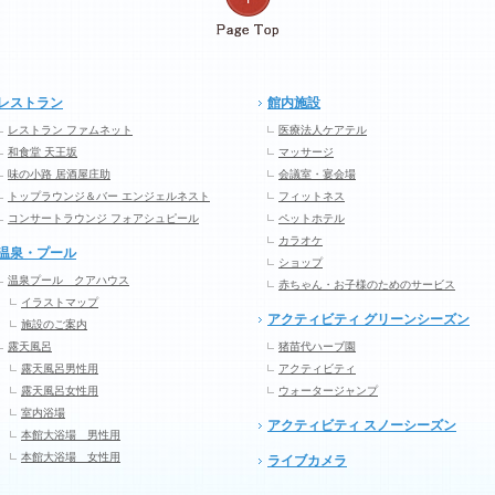
レストラン
館内施設
レストラン ファムネット
医療法人ケアテル
和食堂 天王坂
マッサージ
味の小路 居酒屋庄助
会議室・宴会場
トップラウンジ＆バー エンジェルネスト
フィットネス
コンサートラウンジ フォアシュピール
ペットホテル
カラオケ
温泉・プール
ショップ
温泉プール クアハウス
赤ちゃん・お子様のためのサービス
イラストマップ
アクティビティ グリーンシーズン
施設のご案内
露天風呂
猪苗代ハーブ園
露天風呂男性用
アクティビティ
露天風呂女性用
ウォータージャンプ
室内浴場
アクティビティ スノーシーズン
本館大浴場 男性用
本館大浴場 女性用
ライブカメラ