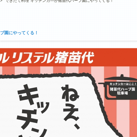
>
できたて料理 キッチンカ―が猪苗代ハーブ園にやってくる！
ーブ園にやってくる！