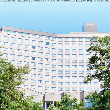
t ©
2026 HOTEL LISTEL INAWASHIRO [Choji-Kanko Co.,Ltd.]. All Rights Reserved