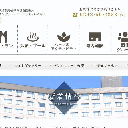
磐梯高原/猪苗代温泉湯元の
ズンリゾート ホテルリステル猪苗代
ハーブ園・
団
ストラン
温泉・プール
館内施設
アクティビティ
グル