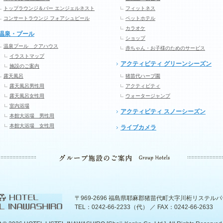
トップラウンジ＆バー エンジェルネスト
フィットネス
コンサートラウンジ フォアシュピール
ペットホテル
カラオケ
温泉・プール
ショップ
温泉プール クアハウス
赤ちゃん・お子様のためのサービス
イラストマップ
アクティビティ グリーンシーズン
施設のご案内
露天風呂
猪苗代ハーブ園
露天風呂男性用
アクティビティ
露天風呂女性用
ウォータージャンプ
室内浴場
アクティビティ スノーシーズン
本館大浴場 男性用
本館大浴場 女性用
ライブカメラ
〒969-2696 福島県耶麻郡猪苗代町大字川桁リステル
TEL：0242-66-2233（代） ／ FAX：0242-66-2633