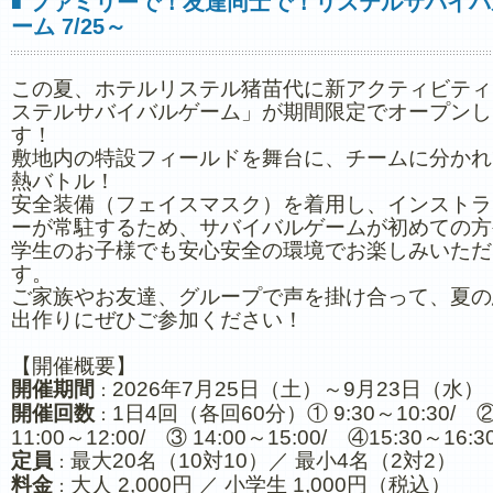
ファミリーで！友達同士で！リステルサバイバ
■
ーム 7/25～
この夏、ホテルリステル猪苗代に新アクティビティ
ステルサバイバルゲーム」が期間限定でオープンし
す！
敷地内の特設フィールドを舞台に、チームに分かれ
熱バトル！
安全装備（フェイスマスク）を着用し、インストラ
ーが常駐するため、サバイバルゲームが初めての方
学生のお子様でも安心安全の環境でお楽しみいただ
す。
ご家族やお友達、グループで声を掛け合って、夏の
出作りにぜひご参加ください！
【開催概要】
開催期間
2026年7月25日（土）～9月23日（水）
：
開催回数
1日4回（各回60分）① 9:30～10:30/ 
：
11:00～12:00/ ③ 14:00～15:00/ ④15:30～16:3
定員
最大20名（10対10）／ 最小4名（2対2）
：
料金
大人 2,000円 ／ 小学生 1,000円（税込）
：