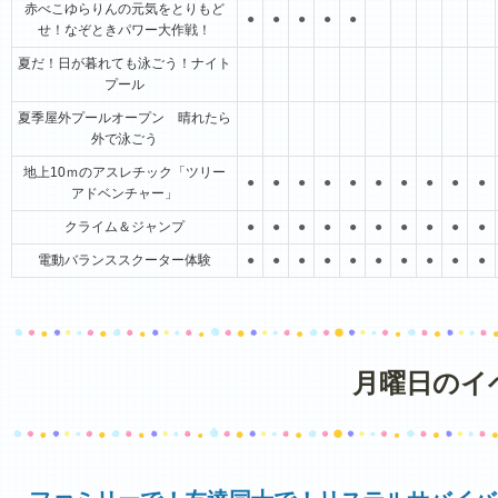
赤べこゆらりんの元気をとりもど
●
●
●
●
●
せ！なぞときパワー大作戦！
夏だ！日が暮れても泳ごう！ナイト
プール
夏季屋外プールオープン 晴れたら
外で泳ごう
地上10ｍのアスレチック「ツリー
●
●
●
●
●
●
●
●
●
●
アドベンチャー」
クライム＆ジャンプ
●
●
●
●
●
●
●
●
●
●
電動バランススクーター体験
●
●
●
●
●
●
●
●
●
●
月曜日のイ