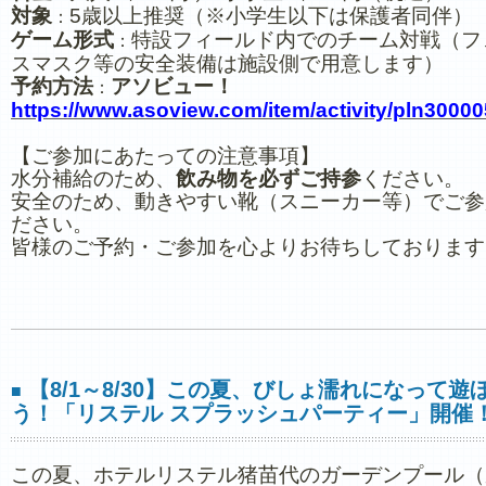
対象
5歳以上推奨（※小学生以下は保護者同伴）
：
ゲーム形式
特設フィールド内でのチーム対戦（フ
：
スマスク等の安全装備は施設側で用意します）
予約方法
アソビュー！
：
https://www.asoview.com/item/activity/pln3000
【ご参加にあたっての注意事項】
水分補給のため、
飲み物を必ずご持参
ください。
安全のため、動きやすい靴（スニーカー等）でご参
ださい。
皆様のご予約・ご参加を心よりお待ちしております
【8/1～8/30】この夏、びしょ濡れになって遊
■
う！「リステル スプラッシュパーティー」開催
この夏、ホテルリステル猪苗代のガーデンプール（