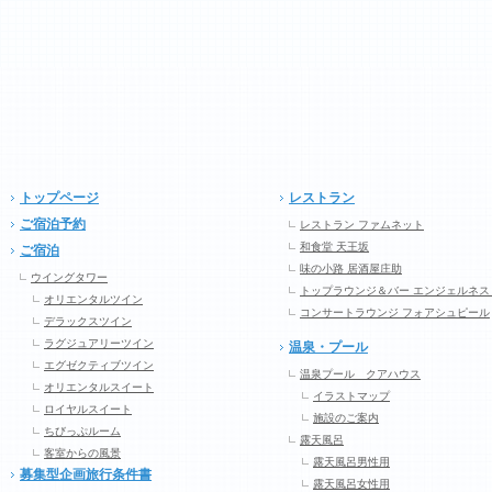
トップページ
レストラン
ご宿泊予約
レストラン ファムネット
和食堂 天王坂
ご宿泊
味の小路 居酒屋庄助
ウイングタワー
トップラウンジ＆バー エンジェルネス
オリエンタルツイン
コンサートラウンジ フォアシュピール
デラックスツイン
ラグジュアリーツイン
温泉・プール
エグゼクティブツイン
温泉プール クアハウス
オリエンタルスイート
イラストマップ
ロイヤルスイート
施設のご案内
ちびっぷルーム
露天風呂
客室からの風景
露天風呂男性用
募集型企画旅行条件書
露天風呂女性用