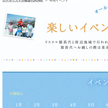
ホテルリステル猪苗代HOME
>
年間イベント
<<前年へ