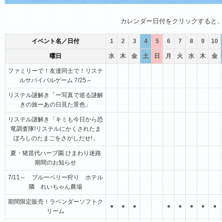
1月
2月
3月
4月
5月
6月
カレンダー日付をクリックすると
イベント名／日付
1
2
3
4
5
6
7
8
9
10
曜日
水
木
金
土
日
月
火
水
木
金
ファミリーで！友達同士で！リステ
ルサバイバルゲーム 7/25～
リステル謎解き「ー写真で巡る謎解
きの旅ーあの日見た景色」
リステル謎解き「キミも今日から恐
竜調査隊!リステルにかくされたま
ぼろしのたまごをさがしだせ!」
夏・猪苗代ハーブ園 ひまわり迷路
期間のお知らせ
7/11～ ブルーベリー狩り ホテル
隣 れいちゃん農場
期間限定販売！ラベンダーソフトク
●
●
●
●
●
●
●
●
リーム