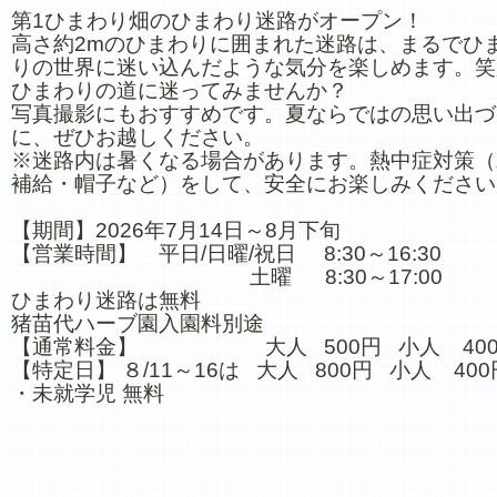
第1ひまわり畑のひまわり迷路がオープン！
高さ約2mのひまわりに囲まれた迷路は、まるでひ
りの世界に迷い込んだような気分を楽しめます。笑
ひまわりの道に迷ってみませんか？
写真撮影にもおすすめです。夏ならではの思い出づ
に、ぜひお越しください。
※迷路内は暑くなる場合があります。熱中症対策（
補給・帽子など）をして、安全にお楽しみください
【期間】2026年7月14日～8月下旬
【営業時間】 平日/日曜/祝日 8:30～16:30
土曜 8:30～17:00
ひまわり迷路は無料
猪苗代ハーブ園入園料別途
【通常料金】 大人 500円 小人 40
【特定日】 ８/11～16は 大人 800円 小人 400
・未就学児 無料