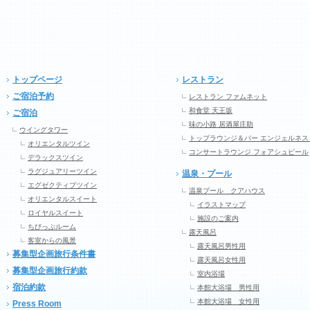
トップページ
レストラン
ご宿泊予約
レストラン ファムネット
和食堂 天王坂
ご宿泊
味の小路 居酒屋庄助
ウイングタワー
トップラウンジ＆バー エンジェルネス
オリエンタルツイン
コンサートラウンジ フォアシュピール
デラックスツイン
ラグジュアリーツイン
温泉・プール
エグゼクティブツイン
温泉プール クアハウス
オリエンタルスイート
イラストマップ
ロイヤルスイート
施設のご案内
ちびっぷルーム
露天風呂
客室からの風景
露天風呂男性用
募集型企画旅行条件書
露天風呂女性用
募集型企画旅行約款
室内浴場
宿泊約款
本館大浴場 男性用
本館大浴場 女性用
Press Room