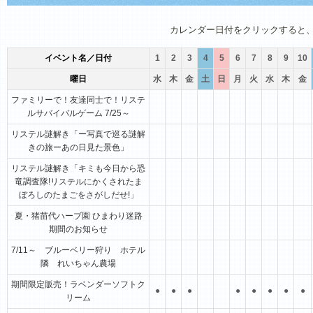
1月
2月
3月
4月
5月
6月
カレンダー日付をクリックすると
イベント名／日付
1
2
3
4
5
6
7
8
9
10
曜日
水
木
金
土
日
月
火
水
木
金
ファミリーで！友達同士で！リステ
ルサバイバルゲーム 7/25～
リステル謎解き「ー写真で巡る謎解
きの旅ーあの日見た景色」
リステル謎解き「キミも今日から恐
竜調査隊!リステルにかくされたま
ぼろしのたまごをさがしだせ!」
夏・猪苗代ハーブ園 ひまわり迷路
期間のお知らせ
7/11～ ブルーベリー狩り ホテル
隣 れいちゃん農場
期間限定販売！ラベンダーソフトク
●
●
●
●
●
●
●
●
リーム