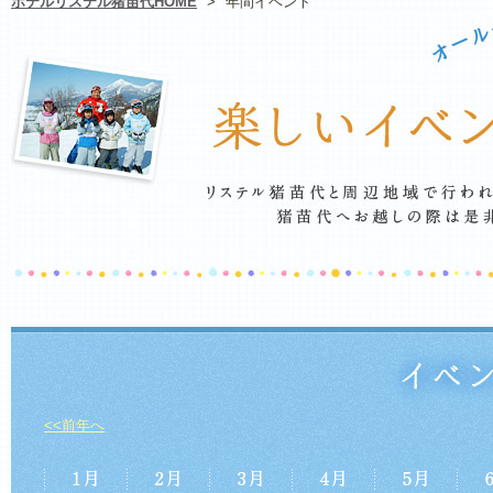
ホテルリステル猪苗代HOME
>
年間イベント
<<前年へ