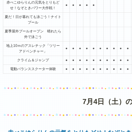
赤べこゆらりんの元気をとりもど
●
●
●
●
●
せ！なぞときパワー大作戦！
夏だ！日が暮れても泳ごう！ナイト
プール
夏季屋外プールオープン 晴れたら
外で泳ごう
地上10ｍのアスレチック「ツリー
●
●
●
●
●
●
●
●
●
●
アドベンチャー」
クライム＆ジャンプ
●
●
●
●
●
●
●
●
●
●
電動バランススクーター体験
●
●
●
●
●
●
●
●
●
●
7月4日（土）