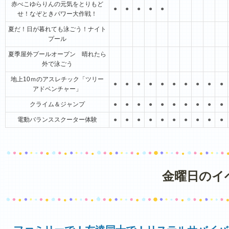
赤べこゆらりんの元気をとりもど
●
●
●
●
●
せ！なぞときパワー大作戦！
夏だ！日が暮れても泳ごう！ナイト
プール
夏季屋外プールオープン 晴れたら
外で泳ごう
地上10ｍのアスレチック「ツリー
●
●
●
●
●
●
●
●
●
●
アドベンチャー」
クライム＆ジャンプ
●
●
●
●
●
●
●
●
●
●
電動バランススクーター体験
●
●
●
●
●
●
●
●
●
●
金曜日のイ