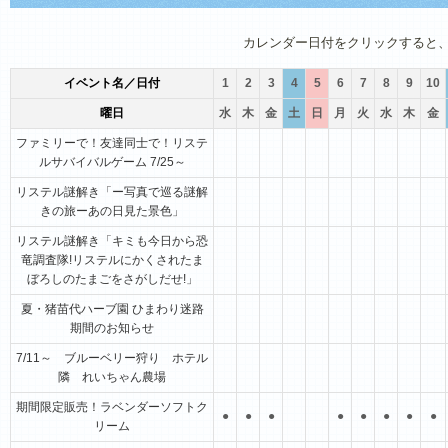
1月
2月
3月
4月
5月
6月
カレンダー日付をクリックすると
イベント名／日付
1
2
3
4
5
6
7
8
9
10
曜日
水
木
金
土
日
月
火
水
木
金
ファミリーで！友達同士で！リステ
ルサバイバルゲーム 7/25～
リステル謎解き「ー写真で巡る謎解
きの旅ーあの日見た景色」
リステル謎解き「キミも今日から恐
竜調査隊!リステルにかくされたま
ぼろしのたまごをさがしだせ!」
夏・猪苗代ハーブ園 ひまわり迷路
期間のお知らせ
7/11～ ブルーベリー狩り ホテル
隣 れいちゃん農場
期間限定販売！ラベンダーソフトク
●
●
●
●
●
●
●
●
リーム