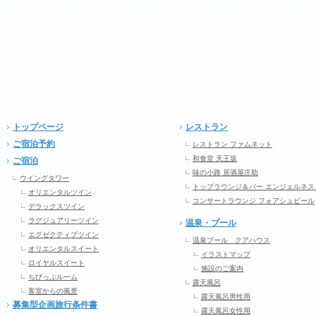
トップページ
レストラン
ご宿泊予約
レストラン ファムネット
和食堂 天王坂
ご宿泊
味の小路 居酒屋庄助
ウイングタワー
トップラウンジ＆バー エンジェルネス
オリエンタルツイン
コンサートラウンジ フォアシュピール
デラックスツイン
ラグジュアリーツイン
温泉・プール
エグゼクティブツイン
温泉プール クアハウス
オリエンタルスイート
イラストマップ
ロイヤルスイート
施設のご案内
ちびっぷルーム
露天風呂
客室からの風景
露天風呂男性用
募集型企画旅行条件書
露天風呂女性用