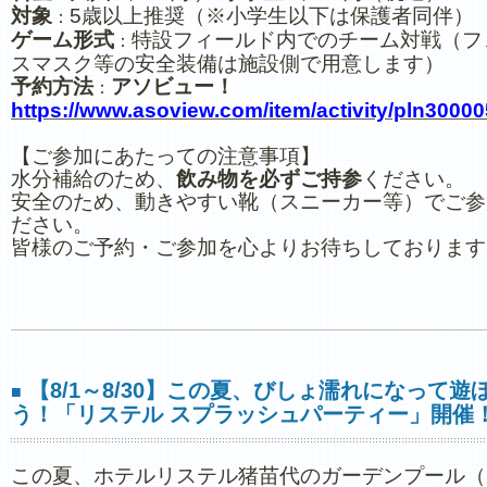
対象
5歳以上推奨（※小学生以下は保護者同伴）
：
ゲーム形式
特設フィールド内でのチーム対戦（フ
：
スマスク等の安全装備は施設側で用意します）
予約方法
アソビュー！
：
https://www.asoview.com/item/activity/pln3000
【ご参加にあたっての注意事項】
水分補給のため、
飲み物を必ずご持参
ください。
安全のため、動きやすい靴（スニーカー等）でご参
ださい。
皆様のご予約・ご参加を心よりお待ちしております
【8/1～8/30】この夏、びしょ濡れになって遊
■
う！「リステル スプラッシュパーティー」開催
この夏、ホテルリステル猪苗代のガーデンプール（