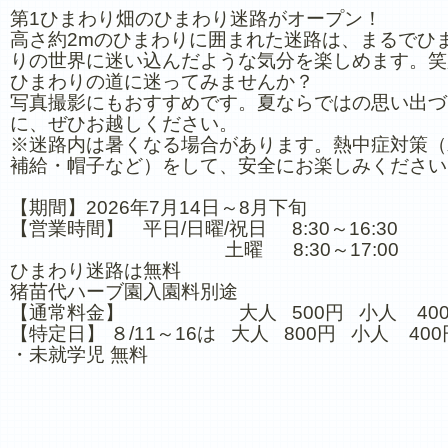
第1ひまわり畑のひまわり迷路がオープン！
高さ約2mのひまわりに囲まれた迷路は、まるでひ
りの世界に迷い込んだような気分を楽しめます。笑
ひまわりの道に迷ってみませんか？
写真撮影にもおすすめです。夏ならではの思い出づ
に、ぜひお越しください。
※迷路内は暑くなる場合があります。熱中症対策（
補給・帽子など）をして、安全にお楽しみください
【期間】2026年7月14日～8月下旬
【営業時間】 平日/日曜/祝日 8:30～16:30
土曜 8:30～17:00
ひまわり迷路は無料
猪苗代ハーブ園入園料別途
【通常料金】 大人 500円 小人 40
【特定日】 ８/11～16は 大人 800円 小人 400
・未就学児 無料