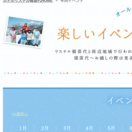
ホテルリステル猪苗代HOME
>
年間イベント
<<前年へ