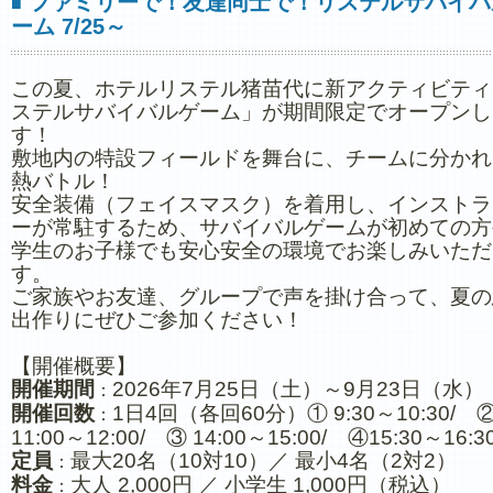
ファミリーで！友達同士で！リステルサバイバ
■
ーム 7/25～
この夏、ホテルリステル猪苗代に新アクティビティ
ステルサバイバルゲーム」が期間限定でオープンし
す！
敷地内の特設フィールドを舞台に、チームに分かれ
熱バトル！
安全装備（フェイスマスク）を着用し、インストラ
ーが常駐するため、サバイバルゲームが初めての方
学生のお子様でも安心安全の環境でお楽しみいただ
す。
ご家族やお友達、グループで声を掛け合って、夏の
出作りにぜひご参加ください！
【開催概要】
開催期間
2026年7月25日（土）～9月23日（水）
：
開催回数
1日4回（各回60分）① 9:30～10:30/ 
：
11:00～12:00/ ③ 14:00～15:00/ ④15:30～16:3
定員
最大20名（10対10）／ 最小4名（2対2）
：
料金
大人 2,000円 ／ 小学生 1,000円（税込）
：