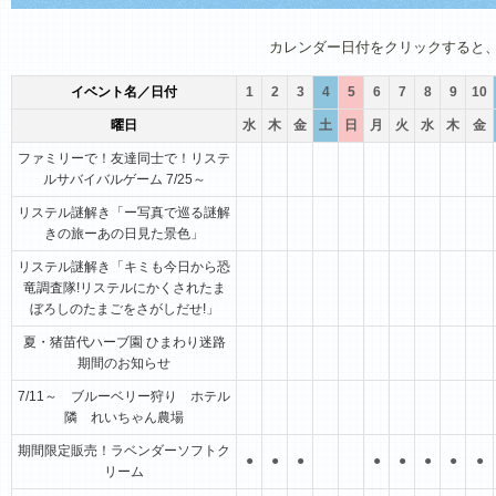
1月
2月
3月
4月
5月
6月
カレンダー日付をクリックすると
イベント名／日付
1
2
3
4
5
6
7
8
9
10
曜日
水
木
金
土
日
月
火
水
木
金
ファミリーで！友達同士で！リステ
ルサバイバルゲーム 7/25～
リステル謎解き「ー写真で巡る謎解
きの旅ーあの日見た景色」
リステル謎解き「キミも今日から恐
竜調査隊!リステルにかくされたま
ぼろしのたまごをさがしだせ!」
夏・猪苗代ハーブ園 ひまわり迷路
期間のお知らせ
7/11～ ブルーベリー狩り ホテル
隣 れいちゃん農場
期間限定販売！ラベンダーソフトク
●
●
●
●
●
●
●
●
リーム