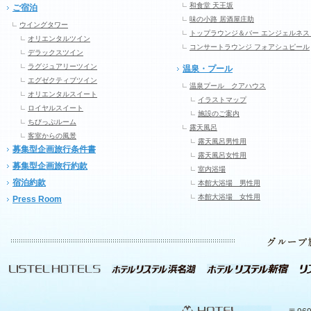
和食堂 天王坂
ご宿泊
味の小路 居酒屋庄助
ウイングタワー
トップラウンジ＆バー エンジェルネス
オリエンタルツイン
コンサートラウンジ フォアシュピール
デラックスツイン
ラグジュアリーツイン
温泉・プール
エグゼクティブツイン
温泉プール クアハウス
オリエンタルスイート
イラストマップ
ロイヤルスイート
施設のご案内
ちびっぷルーム
露天風呂
客室からの風景
露天風呂男性用
募集型企画旅行条件書
露天風呂女性用
募集型企画旅行約款
室内浴場
宿泊約款
本館大浴場 男性用
本館大浴場 女性用
Press Room