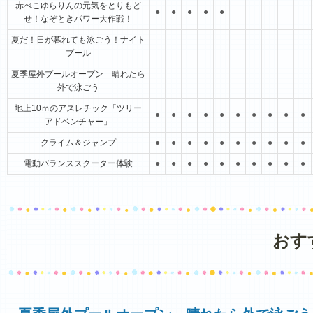
赤べこゆらりんの元気をとりもど
●
●
●
●
●
せ！なぞときパワー大作戦！
夏だ！日が暮れても泳ごう！ナイト
プール
夏季屋外プールオープン 晴れたら
外で泳ごう
地上10ｍのアスレチック「ツリー
●
●
●
●
●
●
●
●
●
●
アドベンチャー」
クライム＆ジャンプ
●
●
●
●
●
●
●
●
●
●
電動バランススクーター体験
●
●
●
●
●
●
●
●
●
●
おす