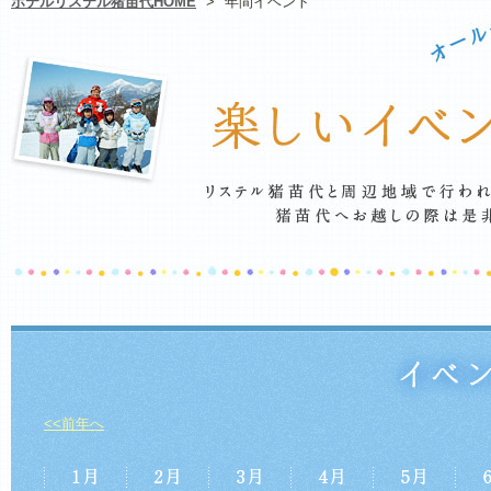
ホテルリステル猪苗代HOME
>
年間イベント
<<前年へ